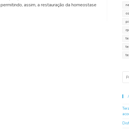
 permitindo, assim, a restauração da homeostase
n
o
pi
r
te
t
t
Ter
aco
Dis