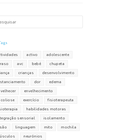
Tags
ctividades
activo
adolescente
traso
avc
bebé
chupeta
riança
crianças
desenvolvimento
istanciamento
dor
edema
nvelhecer
envelhecimento
scoliose
exercício
fisioterapeuta
sioterapia
habilidades motoras
ntegração sensorial
isolamento
esão
linguagem
mito
mochila
úsculos
neurónios