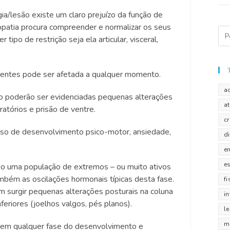
a/lesão existe um claro prejuízo da função de
patia procura compreender e normalizar os seus
ipo de restrição seja ela articular, visceral,
centes pode ser afetada a qualquer momento.
a
 poderão ser evidenciadas pequenas alterações
a
atórios e prisão de ventre.
c
aso de desenvolvimento psico-motor, ansiedade,
d
e
e
ndo uma população de extremos – ou muito ativos
bém as oscilações hormonais típicas desta fase.
fi
surgir pequenas alterações posturais na coluna
i
feriores (joelhos valgos, pés planos).
l
m
r em qualquer fase do desenvolvimento e