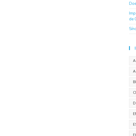
Doe
Imp
de 
Sín
A
A
B
C
D
E
E
F