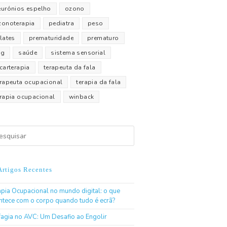
eurónios espelho
ozono
zonoterapia
pediatra
peso
lates
prematuridade
prematuro
pg
saúde
sistema sensorial
carterapia
terapeuta da fala
erapeuta ocupacional
terapia da fala
erapia ocupacional
winback
Artigos Recentes
apia Ocupacional no mundo digital: o que
ntece com o corpo quando tudo é ecrã?
fagia no AVC: Um Desafio ao Engolir