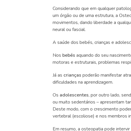
Considerando que em qualquer patologi
um órgão ou de uma estrutura, a Osteo
movimentos, dando liberdade a qualquer t
neural ou fascial.
A saúde dos bebés, crianças e adoles
Nos
bebés
aquando do seu nascimento
motoras e estruturais, problemas respir
Já as
crianças
poderão manifestar atr
dificuldades na aprendizagem.
Os
adolescentes
, por outro lado, se
ou muito sedentários – apresentam tam
Deste modo, com o crescimento podem 
vertebral (escoliose) e nos membros in
Em resumo, a osteopatia pode intervi