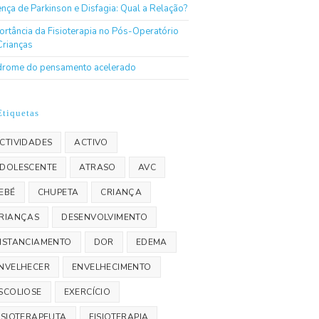
nça de Parkinson e Disfagia: Qual a Relação?
ortância da Fisioterapia no Pós-Operatório
Crianças
drome do pensamento acelerado
Etiquetas
CTIVIDADES
ACTIVO
DOLESCENTE
ATRASO
AVC
EBÉ
CHUPETA
CRIANÇA
RIANÇAS
DESENVOLVIMENTO
ISTANCIAMENTO
DOR
EDEMA
NVELHECER
ENVELHECIMENTO
SCOLIOSE
EXERCÍCIO
ISIOTERAPEUTA
FISIOTERAPIA