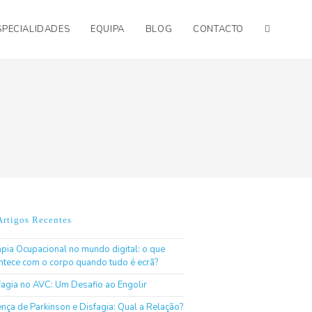
SPECIALIDADES
EQUIPA
BLOG
CONTACTO
Artigos Recentes
apia Ocupacional no mundo digital: o que
ntece com o corpo quando tudo é ecrã?
fagia no AVC: Um Desafio ao Engolir
nça de Parkinson e Disfagia: Qual a Relação?