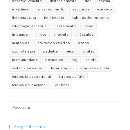
desenvolvimento
distanciamento
dor
edema
envelhecer
envelhecimento
escoliose
exercício
fisioterapeuta
fisioterapia
habilidades motoras
integração sensorial
isolamento
lesão
linguagem
mito
mochila
músculos
neurónios
neurónios espelho
ozono
ozonoterapia
pediatra
peso
pilates
prematuridade
prematuro
rpg
saúde
sistema sensorial
tecarterapia
terapeuta da fala
terapeuta ocupacional
terapia da fala
terapia ocupacional
winback
Artigos Recentes