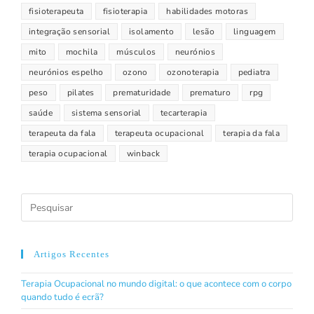
fisioterapeuta
fisioterapia
habilidades motoras
integração sensorial
isolamento
lesão
linguagem
mito
mochila
músculos
neurónios
neurónios espelho
ozono
ozonoterapia
pediatra
peso
pilates
prematuridade
prematuro
rpg
saúde
sistema sensorial
tecarterapia
terapeuta da fala
terapeuta ocupacional
terapia da fala
terapia ocupacional
winback
Artigos Recentes
Terapia Ocupacional no mundo digital: o que acontece com o corpo
quando tudo é ecrã?