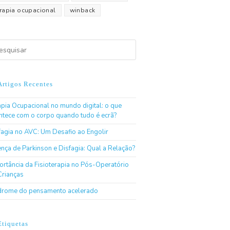
erapia ocupacional
winback
Artigos Recentes
apia Ocupacional no mundo digital: o que
ntece com o corpo quando tudo é ecrã?
fagia no AVC: Um Desafio ao Engolir
nça de Parkinson e Disfagia: Qual a Relação?
ortância da Fisioterapia no Pós-Operatório
Crianças
drome do pensamento acelerado
Etiquetas