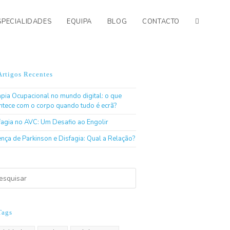
SPECIALIDADES
EQUIPA
BLOG
CONTACTO
Artigos Recentes
apia Ocupacional no mundo digital: o que
ntece com o corpo quando tudo é ecrã?
fagia no AVC: Um Desafio ao Engolir
nça de Parkinson e Disfagia: Qual a Relação?
Tags