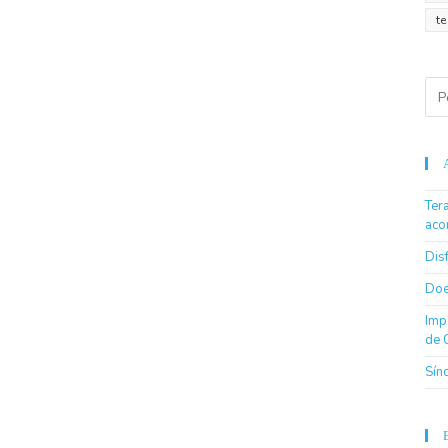
t
Ter
aco
Dis
Doe
Imp
de 
Sín