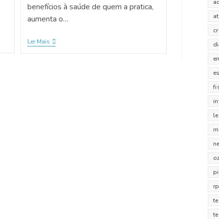
a
benefícios à saúde de quem a pratica,
a
aumenta o…
c
Ler Mais
d
e
e
fi
i
l
m
n
o
pi
r
te
t