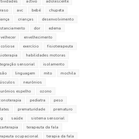
ctividades
activo
adolescente
traso
avc
bebé
chupeta
riança
crianças
desenvolvimento
istanciamento
dor
edema
nvelhecer
envelhecimento
scoliose
exercício
fisioterapeuta
sioterapia
habilidades motoras
ntegração sensorial
isolamento
esão
linguagem
mito
mochila
úsculos
neurónios
eurónios espelho
ozono
zonoterapia
pediatra
peso
lates
prematuridade
prematuro
pg
saúde
sistema sensorial
carterapia
terapeuta da fala
erapeuta ocupacional
terapia da fala