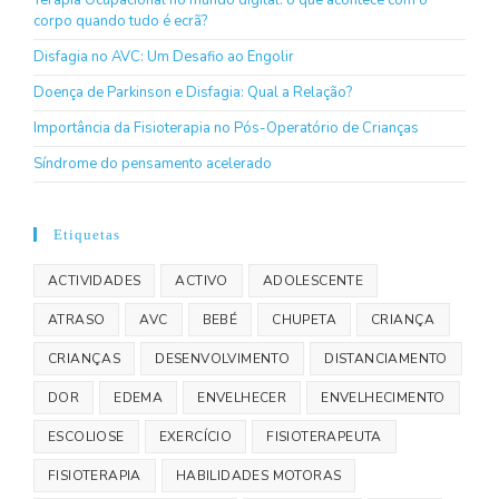
Terapia Ocupacional no mundo digital: o que acontece com o
corpo quando tudo é ecrã?
Disfagia no AVC: Um Desafio ao Engolir
Doença de Parkinson e Disfagia: Qual a Relação?
Importância da Fisioterapia no Pós-Operatório de Crianças
Síndrome do pensamento acelerado
Etiquetas
ACTIVIDADES
ACTIVO
ADOLESCENTE
ATRASO
AVC
BEBÉ
CHUPETA
CRIANÇA
CRIANÇAS
DESENVOLVIMENTO
DISTANCIAMENTO
DOR
EDEMA
ENVELHECER
ENVELHECIMENTO
ESCOLIOSE
EXERCÍCIO
FISIOTERAPEUTA
FISIOTERAPIA
HABILIDADES MOTORAS