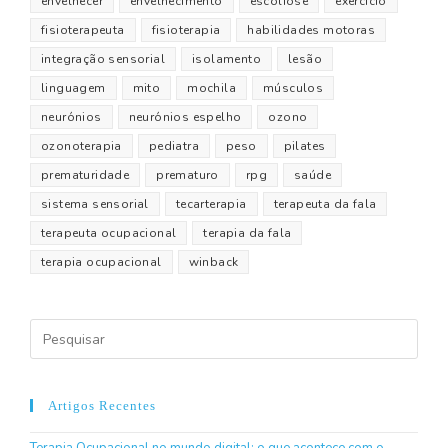
envelhecer
envelhecimento
escoliose
exercício
fisioterapeuta
fisioterapia
habilidades motoras
integração sensorial
isolamento
lesão
linguagem
mito
mochila
músculos
neurónios
neurónios espelho
ozono
ozonoterapia
pediatra
peso
pilates
prematuridade
prematuro
rpg
saúde
sistema sensorial
tecarterapia
terapeuta da fala
terapeuta ocupacional
terapia da fala
terapia ocupacional
winback
Artigos Recentes