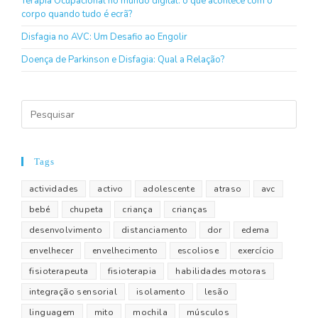
Terapia Ocupacional no mundo digital: o que acontece com o
corpo quando tudo é ecrã?
Disfagia no AVC: Um Desafio ao Engolir
Doença de Parkinson e Disfagia: Qual a Relação?
Tags
actividades
activo
adolescente
atraso
avc
bebé
chupeta
criança
crianças
desenvolvimento
distanciamento
dor
edema
envelhecer
envelhecimento
escoliose
exercício
fisioterapeuta
fisioterapia
habilidades motoras
integração sensorial
isolamento
lesão
linguagem
mito
mochila
músculos