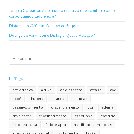
Terapia Ocupacional no mundo digital: o que acontece com o
corpo quando tudo é ecrã?
Disfagia no AVC: Um Desafio ao Engolir
Doença de Parkinson e Disfagia: Qual a Relação?
Tags
actividades
activo
adolescente
atraso
avc
bebé
chupeta
criança
crianças
desenvolvimento
distanciamento
dor
edema
envelhecer
envelhecimento
escoliose
exercício
fisioterapeuta
fisioterapia
habilidades motoras
integração sensorial
isolamento
lesão