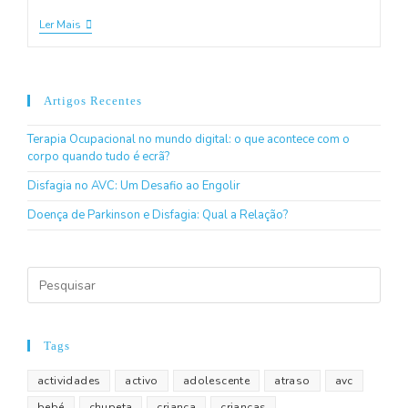
Ler Mais
Artigos Recentes
Terapia Ocupacional no mundo digital: o que acontece com o
corpo quando tudo é ecrã?
Disfagia no AVC: Um Desafio ao Engolir
Doença de Parkinson e Disfagia: Qual a Relação?
Tags
actividades
activo
adolescente
atraso
avc
bebé
chupeta
criança
crianças