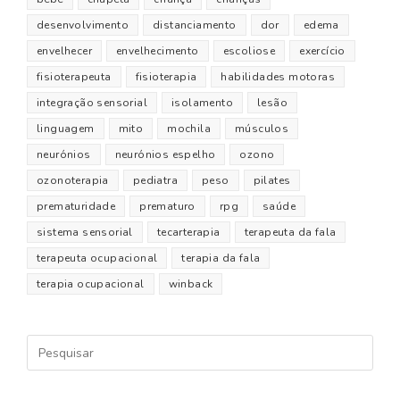
desenvolvimento
distanciamento
dor
edema
envelhecer
envelhecimento
escoliose
exercício
fisioterapeuta
fisioterapia
habilidades motoras
integração sensorial
isolamento
lesão
linguagem
mito
mochila
músculos
neurónios
neurónios espelho
ozono
ozonoterapia
pediatra
peso
pilates
prematuridade
prematuro
rpg
saúde
sistema sensorial
tecarterapia
terapeuta da fala
terapeuta ocupacional
terapia da fala
terapia ocupacional
winback