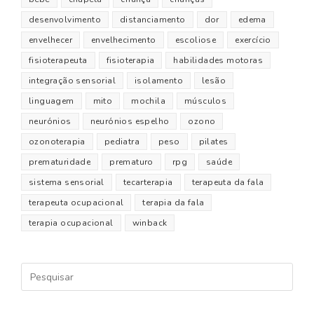
desenvolvimento
distanciamento
dor
edema
envelhecer
envelhecimento
escoliose
exercício
fisioterapeuta
fisioterapia
habilidades motoras
integração sensorial
isolamento
lesão
linguagem
mito
mochila
músculos
neurónios
neurónios espelho
ozono
ozonoterapia
pediatra
peso
pilates
prematuridade
prematuro
rpg
saúde
sistema sensorial
tecarterapia
terapeuta da fala
terapeuta ocupacional
terapia da fala
terapia ocupacional
winback