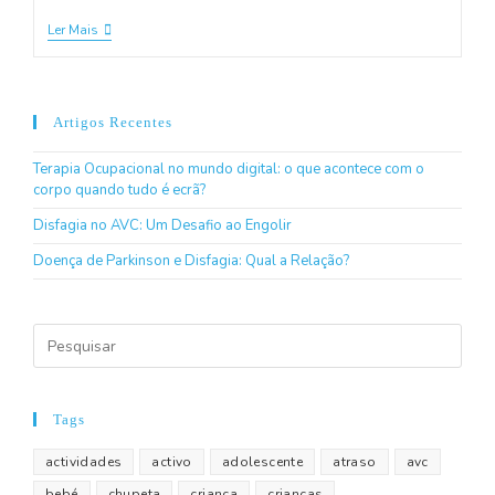
Ler Mais
Artigos Recentes
Terapia Ocupacional no mundo digital: o que acontece com o
corpo quando tudo é ecrã?
Disfagia no AVC: Um Desafio ao Engolir
Doença de Parkinson e Disfagia: Qual a Relação?
Tags
actividades
activo
adolescente
atraso
avc
bebé
chupeta
criança
crianças