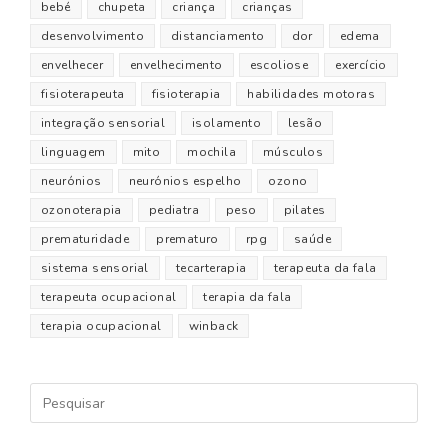
bebé
chupeta
criança
crianças
desenvolvimento
distanciamento
dor
edema
envelhecer
envelhecimento
escoliose
exercício
fisioterapeuta
fisioterapia
habilidades motoras
integração sensorial
isolamento
lesão
linguagem
mito
mochila
músculos
neurónios
neurónios espelho
ozono
ozonoterapia
pediatra
peso
pilates
prematuridade
prematuro
rpg
saúde
sistema sensorial
tecarterapia
terapeuta da fala
terapeuta ocupacional
terapia da fala
terapia ocupacional
winback