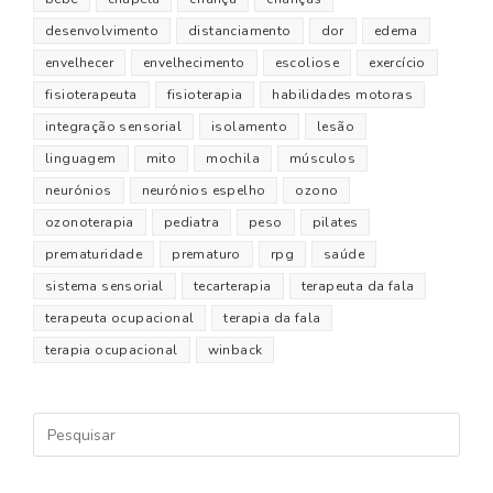
desenvolvimento
distanciamento
dor
edema
envelhecer
envelhecimento
escoliose
exercício
fisioterapeuta
fisioterapia
habilidades motoras
integração sensorial
isolamento
lesão
linguagem
mito
mochila
músculos
neurónios
neurónios espelho
ozono
ozonoterapia
pediatra
peso
pilates
prematuridade
prematuro
rpg
saúde
sistema sensorial
tecarterapia
terapeuta da fala
terapeuta ocupacional
terapia da fala
terapia ocupacional
winback