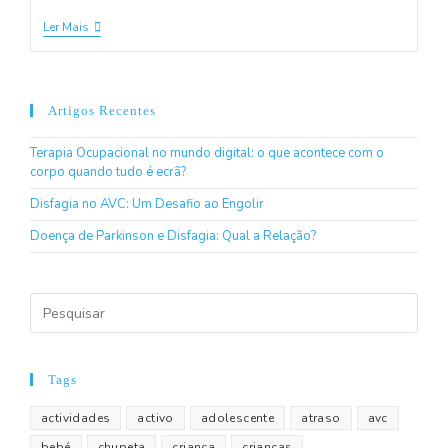
Ler Mais
Artigos Recentes
Terapia Ocupacional no mundo digital: o que acontece com o
corpo quando tudo é ecrã?
Disfagia no AVC: Um Desafio ao Engolir
Doença de Parkinson e Disfagia: Qual a Relação?
Tags
actividades
activo
adolescente
atraso
avc
bebé
chupeta
criança
crianças